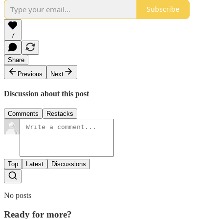
Subscribe
7
Share
Previous
Next
Discussion about this post
Comments
Restacks
Top
Latest
Discussions
No posts
Ready for more?