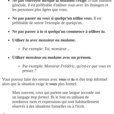
Ne pas vouvoyer lorsque la situation l'exige.
D'une manière
générale, il est préférable d'utiliser
vous
avec les étrangers et
les personnes plus âgées que vous.
Ne pas passer au
vous
si quelqu'un utilise
vous
.
Il est
préférable de suivre l'exemple de quelqu'un.
Ne pas passer à
tu
si quelqu'un commence à utiliser
tu
.
Utiliser
tu
avec
monsieur
ou
madame
.
Par exemple:
Toi, monsieur
…
Utiliser
monsieur
ou
madame
avec un prénom.
Par exemple:
Monsieur Frédéric, qu'est-ce que vous en
pensez ?
Vous pouvez faire des erreurs avec
vous
et
tu
et être trop informel
alors que la situation exige le
vous
plus formel.
Mais souvent, ceux qui parlent une langue seconde ont
un langage
trop formel
. Ils le font en utilisant de
nombreux mots et expressions qui sont habituellement
réservés à des situations formelles ou à l'écrit.