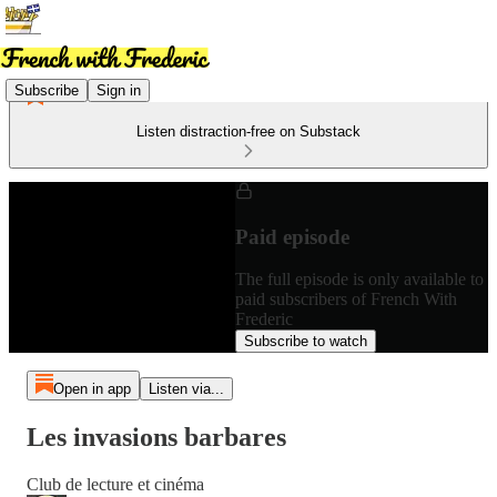
Subscribe
Sign in
Listen distraction-free on Substack
Paid episode
The full episode is only available to
paid subscribers of French With
Frederic
Subscribe to watch
Open in app
Listen via...
Les invasions barbares
Club de lecture et cinéma