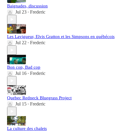
Baignades, discussion
Jul 23
Frederic
•
Les Lavigueur, Elvis Gratton et les Simpsons en québécois
Jul 22
Frederic
•
Bon cop, Bad cop
Jul 16
Frederic
•
Quebec Redneck Bluegrass Project
Jul 15
Frederic
•
La culture des chalets