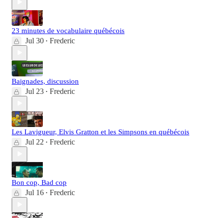
23 minutes de vocabulaire québécois
Jul 30
Frederic
•
Baignades, discussion
Jul 23
Frederic
•
Les Lavigueur, Elvis Gratton et les Simpsons en québécois
Jul 22
Frederic
•
Bon cop, Bad cop
Jul 16
Frederic
•