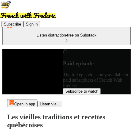
Subscribe
Sign in
Listen distraction-free on Substack
Paid episode
The full episode is only available to
paid subscribers of French With
Frederic
Subscribe to watch
Open in app
Listen via...
Les vieilles traditions et recettes
québécoises