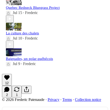
Quebec Redneck Bluegrass Project
Jul 15
Frederic
•
La culture des chalets
Jul 10
Frederic
•
Baignades, un polar québécois
Jul 9
Frederic
•
12
2
1
© 2026 Frederic Patenaude
·
Privacy
∙
Terms
∙
Collection notice