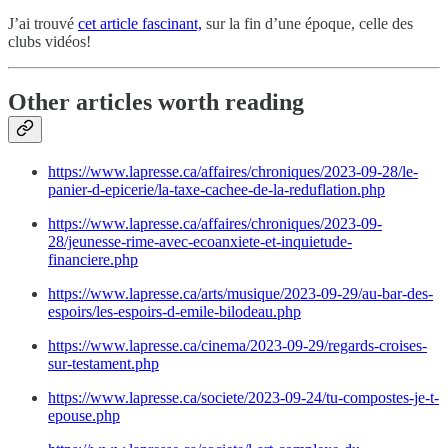
J’ai trouvé
cet article fascinant,
sur la fin d’une époque, celle des
clubs vidéos!
Other articles worth reading
https://www.lapresse.ca/affaires/chroniques/2023-09-28/le-
panier-d-epicerie/la-taxe-cachee-de-la-reduflation.php
https://www.lapresse.ca/affaires/chroniques/2023-09-
28/jeunesse-rime-avec-ecoanxiete-et-inquietude-
financiere.php
https://www.lapresse.ca/arts/musique/2023-09-29/au-bar-des-
espoirs/les-espoirs-d-emile-bilodeau.php
https://www.lapresse.ca/cinema/2023-09-29/regards-croises-
sur-testament.php
https://www.lapresse.ca/societe/2023-09-24/tu-compostes-je-t-
epouse.php