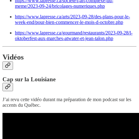
https://www.lapresse.ca/societe/l-art-complexe-du-
meme/2023-09-24/bricolages-numeriques.php
https://www.lapresse.ca/arts/2023-09-28/des-plans-pour-le-
week-end/pour-bien-commencer-le-mois-d-octobre.php
https://www.lapresse.ca/gourmand/restaurants/2023-09-28/l-
oktoberfest-aux-marches-atwater-et-jean-talon.php
Vidéos
Cap sur la Louisiane
J’ai revu cette vidéo durant ma préparation de mon podcast sur les
accents du Québec.