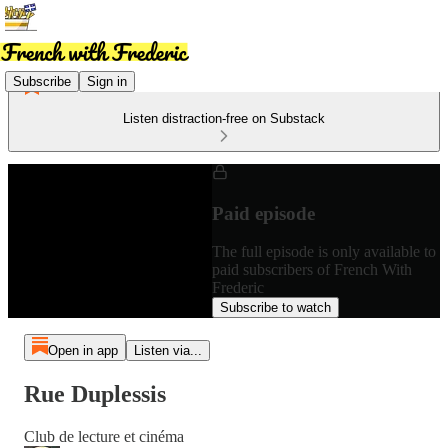
Subscribe
Sign in
Listen distraction-free on Substack
Paid episode
The full episode is only available to
paid subscribers of French With
Frederic
Subscribe to watch
Open in app
Listen via...
Rue Duplessis
Club de lecture et cinéma