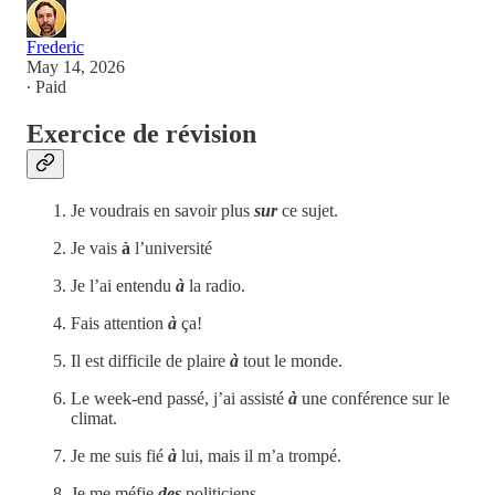
Frederic
May 14, 2026
∙ Paid
Exercice de révision
Je voudrais en savoir plus
sur
ce sujet.
Je vais
à
l’université
Je l’ai entendu
à
la radio.
Fais attention
à
ça!
Il est difficile de plaire
à
tout le monde.
Le week-end passé, j’ai assisté
à
une conférence sur le
climat.
Je me suis fié
à
lui, mais il m’a trompé.
Je me méfie
des
politiciens.