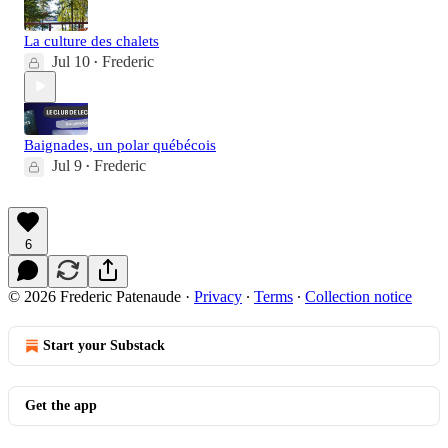
La culture des chalets
Jul 10
Frederic
•
Baignades, un polar québécois
Jul 9
Frederic
•
6
© 2026 Frederic Patenaude
·
Privacy
∙
Terms
∙
Collection notice
Start your Substack
Get the app