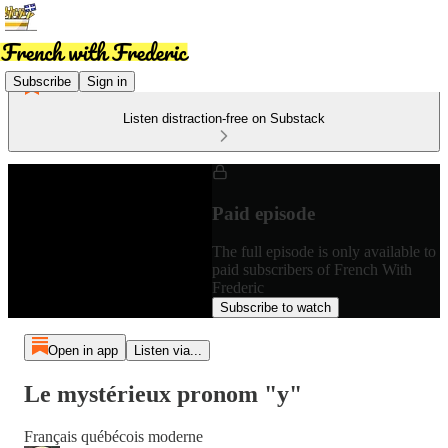
Subscribe
Sign in
Listen distraction-free on Substack
Paid episode
The full episode is only available to
paid subscribers of French With
Frederic
Subscribe to watch
Open in app
Listen via...
Le mystérieux pronom "y"
Français québécois moderne