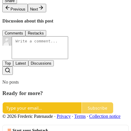
Share
Previous
Next
Discussion about this post
Comments
Restacks
Top
Latest
Discussions
No posts
Ready for more?
Subscribe
© 2026 Frederic Patenaude
·
Privacy
∙
Terms
∙
Collection notice
Start your Substack