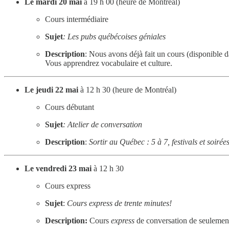
Le mardi 20 mai
à 19 h 00 (heure de Montréal)
Cours intermédiaire
Sujet
: Les pubs québécoises géniales
Description
: Nous avons déjà fait un cours (disponible 
Vous apprendrez vocabulaire et culture.
Le jeudi 22 mai
à 12 h 30 (heure de Montréal)
Cours débutant
Sujet
: Atelier de conversation
Description
:
Sortir au Québec : 5 à 7, festivals et soirée
Le vendredi 23 mai
à 12 h 30
Cours express
Sujet
:
Cours express de trente minutes!
Description:
Cours
express
de conversation de seulement