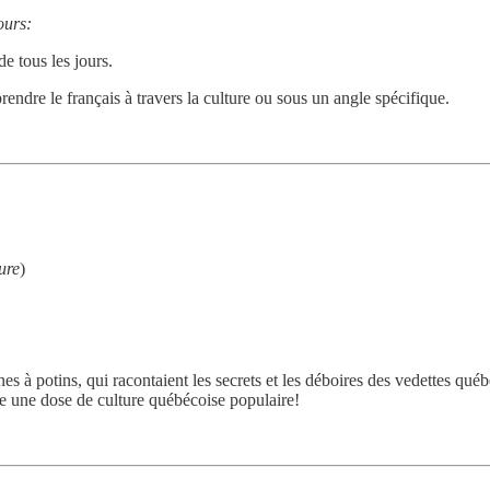
ours:
de tous les jours.
ndre le français à travers la culture ou sous un angle spécifique.
ure
)
s à potins, qui racontaient les secrets et les déboires des vedettes qué
e une dose de culture québécoise populaire!
.