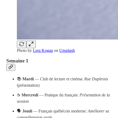
Photo by
Lera Kogan
on
Unsplash
Semaine 1
📚
Mardi
— Club de lecture et cinéma:
Rue Duplessis
(présentation)
☕️
Mercredi
— Pratique du français:
Présentation de la
session
🗣
Jeudi
— Français québécois moderne:
Améliorer sa
compréhension orale