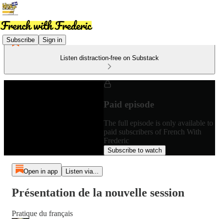
Subscribe
Sign in
Listen distraction-free on Substack
Paid episode
The full episode is only available to
paid subscribers of French With
Frederic
Subscribe to watch
Open in app
Listen via...
Présentation de la nouvelle session
Pratique du français