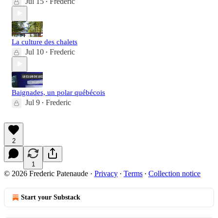
Jul 15
Frederic
•
La culture des chalets
Jul 10
Frederic
•
Baignades, un polar québécois
Jul 9
Frederic
•
2
1
© 2026 Frederic Patenaude
·
Privacy
∙
Terms
∙
Collection notice
Start your Substack