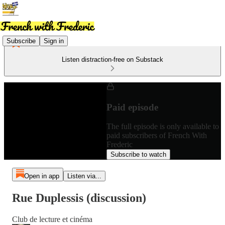
Subscribe
Sign in
Listen distraction-free on Substack
Paid episode
The full episode is only available to
paid subscribers of French With
Frederic
Subscribe to watch
Open in app
Listen via...
Rue Duplessis (discussion)
Club de lecture et cinéma