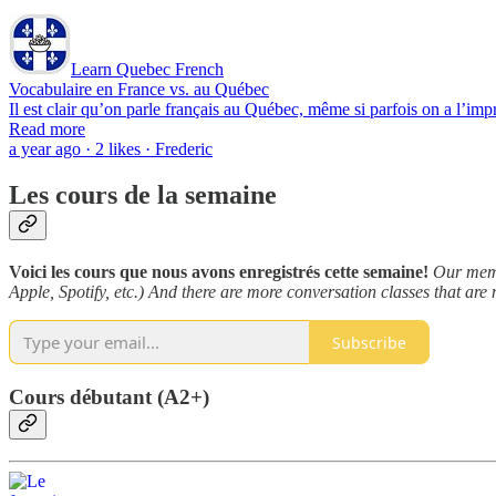
Learn Quebec French
Vocabulaire en France vs. au Québec
Il est clair qu’on parle français au Québec, même si parfois on a l’im
Read more
a year ago · 2 likes · Frederic
Les cours de la semaine
Voici les cours que nous avons enregistrés cette semaine!
Our membe
Apple, Spotify, etc.) And there are more conversation classes that are
Subscribe
Cours débutant (A2+)