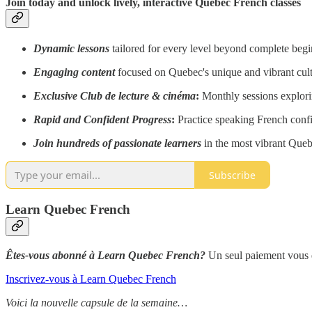
Join today and unlock lively, interactive Quebec French classes
Dynamic lessons
tailored for every level beyond complete begi
Engaging content
focused on Quebec's unique and vibrant cult
Exclusive Club de lecture & cinéma
:
Monthly sessions explori
Rapid and Confident Progress
:
Practice speaking French confi
Join hundreds of passionate learners
in the most vibrant Que
Subscribe
Learn Quebec French
Êtes-vous abonné à Learn Quebec French?
Un seul paiement vous d
Inscrivez-vous à Learn Quebec French
Voici la nouvelle capsule de la semaine…