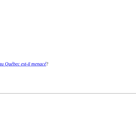
 au Québec est-il menacé
?