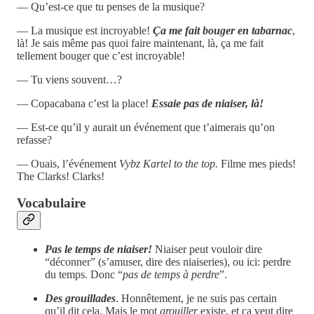
— Qu’est-ce que tu penses de la musique?
— La musique est incroyable!
Ça me fait
bouger
en tabarnac
,
là! Je sais même pas quoi faire maintenant, là, ça me fait
tellement bouger que c’est incroyable!
— Tu viens souvent…?
— Copacabana c’est la place!
Essaie pas de niaiser, là!
— Est-ce qu’il y aurait un événement que t’aimerais qu’on
refasse?
— Ouais, l’événement
Vybz Kartel to the top.
Filme mes pieds!
The Clarks! Clarks!
Vocabulaire
Pas le temps de
niaiser!
Niaiser peut vouloir dire
“déconner” (s’amuser, dire des niaiseries), ou ici: perdre
du temps. Donc “
pas de temps à perdre
”.
Des grouillades
. Honnêtement, je ne suis pas certain
qu’il dit cela. Mais le mot
grouiller
existe, et ça veut dire