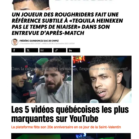
Dans la culture populaire et les médias, l'expression revient souvent!
Quand cette vidéo est devenue virale en 2012,
Le Journal de
Montréal
en a fait un petit article.
On y voit le jeune homme, visiblement sous l’effet
de la boisson, répondre de façon très confiante aux
questions de la jolie demoiselle qui le passe en
entrevue. Le tout ne dure qu’une minute, mais ce
sont les premiers mots qu’il prononce lors de
l’entrevue qui captivent le Web, « Tequila,
Heineken pas le temps d’niaiser ».