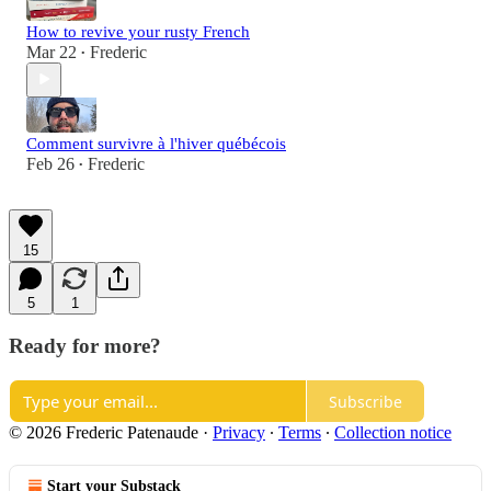
How to revive your rusty French
Mar 22
Frederic
•
Comment survivre à l'hiver québécois
Feb 26
Frederic
•
15
5
1
Ready for more?
Subscribe
© 2026 Frederic Patenaude
·
Privacy
∙
Terms
∙
Collection notice
Start your Substack