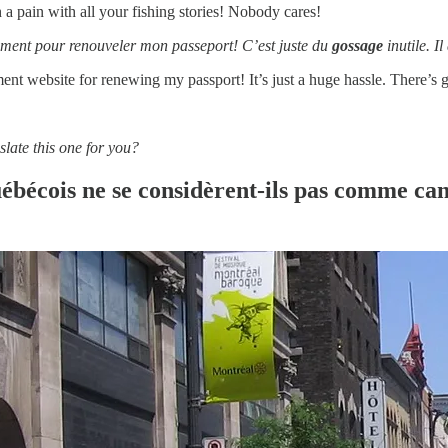
a pain with all your fishing stories! Nobody cares!
ement pour renouveler mon passeport! C’est juste du
gossage
inutile. I
nt website for renewing my passport! It’s just a huge hassle. There’s go
slate this one for you?
uébécois ne se considèrent-ils pas comme ca