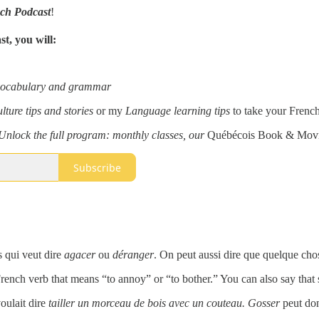
ch Podcast
!
st, you will:
vocabulary and grammar
ulture tips and stories
or my
Language learning tips
to take your French 
Unlock the full program: monthly classes, our
Québécois Book & Mov
Subscribe
 qui veut dire
agacer
ou
déranger
. On peut aussi dire que quelque cho
rench verb that means “to annoy” or “to bother.” You can also say that 
oulait dire
tailler un morceau de bois avec un couteau.
Gosser
peut don