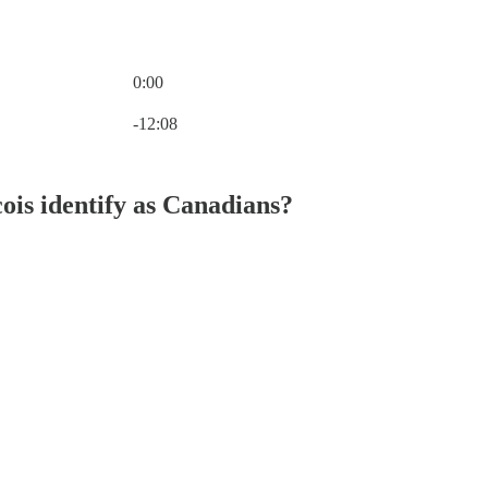
0:00
Current time: 0:00 / Total time: -12:08
-12:08
is identify as Canadians?