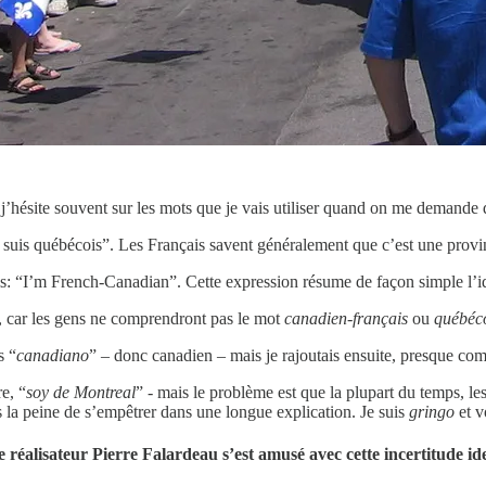
j’hésite souvent sur les mots que je vais utiliser quand on me demande 
je suis québécois”. Les Français savent généralement que c’est une provi
is: “I’m French-Canadian”. Cette expression résume de façon simple l’i
é, car les gens ne comprendront pas le mot
canadien-français
ou
québéco
s “
canadiano
” – donc canadien – mais je rajoutais ensuite, presque com
e, “
soy de Montreal
” - mais le problème est que la plupart du temps, le
la peine de s’empêtrer dans une longue explication. Je suis
gringo
et v
le réalisateur Pierre Falardeau s’est amusé avec cette incertitude id