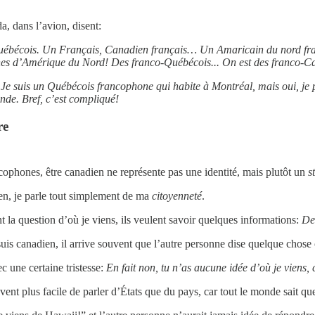
, dans l’avion, disent:
québécois. Un Français, Canadien français… Un Amaricain du nord fr
es d’Amérique du Nord! Des franco-Québécois... On est des franco-
.
Je suis un Québécois francophone qui habite à Montréal, mais oui, je p
nde. Bref, c’est compliqué!
re
ophones, être canadien ne représente pas une identité, mais plutôt un
s
ien, je parle tout simplement de ma
citoyenneté
.
 la question d’où je viens, ils veulent savoir quelques informations:
De 
 suis canadien, il arrive souvent que l’autre personne dise quelque chos
 une certaine tristesse:
En fait non, tu n’as aucune idée d’où je viens,
uvent plus facile de parler d’États que du pays, car tout le monde sait 