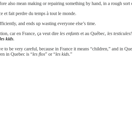
efore also mean making or repairing something by hand, in a rough sort 
e et fait perdre du temps à tout le monde.
iciently, and ends up wasting everyone else’s time.
ention, car en France, ça veut dire
les enfants
et au Québec,
les testicules!
les kids
.
e to be very careful, because in France it means “children,” and in Quebe
ren in Quebec is “
les
flos
” or “
les
kids
.”