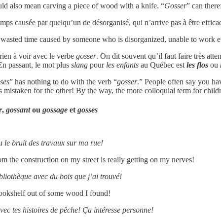
uld also mean carving a piece of wood with a knife. “
Gosser
” can ther
emps causée par quelqu’un de désorganisé, qui n’arrive pas à être efficac
 wasted time caused by someone who is disorganized, unable to work eff
rien à voir avec le verbe
gosser
. On dit souvent qu’il faut faire très att
 En passant, le mot plus
slang
pour
les enfants
au Québec est
les flos
ou
sses
” has nothing to do with the verb “
gosser
.” People often say you hav
istaken for the other! By the way, the more colloquial term for child
r
,
gossant
ou
gossage
et
gosses
 le bruit des travaux sur ma rue!
om the construction on my street is really getting on my nerves!
liothèque avec du bois que j’ai trouvé!
bookshelf out of some wood I found!
vec tes histoires de pêche! Ça intéresse personne!