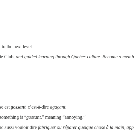
to the next level
ie Club
, and guided learning through Quebec culture. Become a member
se est
gossant
, c’est-à-dire
agaçant
.
something is “
gossant
,” meaning “annoying.”
c aussi vouloir dire
fabriquer ou réparer quelque chose à la main, ap