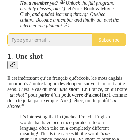
Not a member yet? 🌟
Unlock the full program:
monthly classes, our
Québécois Book & Movie
Club
, and guided learning through Quebec
culture. Become a member and finally get past the
intermediate plateau! 🚀
Subscribe
1. Une shot
Il est intéressant qu’en français québécois, les mots anglais
incorporés à notre langue développent souvent un tout autre
sens! C’est le cas du mot “
une shot
”. En France, on dit boire
“
un shot”
pour parler d’un
petit verre d’alcool fort,
comme
de la téquila, par exemple. Au Québec, on dit plutôt “
un
shooter
”.
It’s interesting that in Quebec French, English
words that have been incorporated into our
language often take on a completely different
meaning! This is the case with the word “
une
shot
.” In France, people say “
un shot
” to refer to a