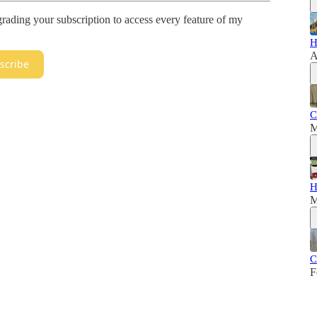
rading your subscription to access every feature of my
H
A
scribe
C
M
H
M
C
F