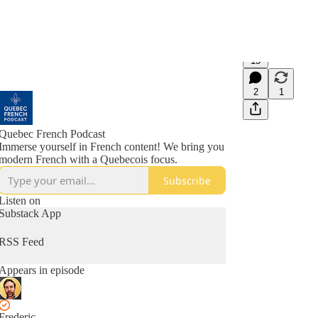
15
2
1
Quebec French Podcast
Immerse yourself in French content! We bring you
modern French with a Quebecois focus.
Subscribe
Listen on
Substack App
RSS Feed
Appears in episode
Frederic