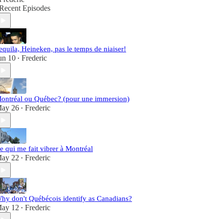
Recent Episodes
equila, Heineken, pas le temps de niaiser!
un 10
Frederic
•
ontréal ou Québec? (pour une immersion)
ay 26
Frederic
•
e qui me fait vibrer à Montréal
ay 22
Frederic
•
hy don't Québécois identify as Canadians?
ay 12
Frederic
•