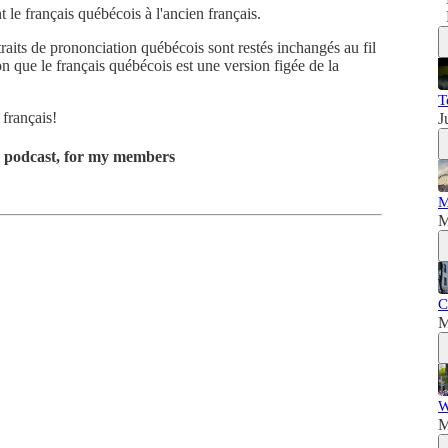
le français québécois à l'ancien français.
aits de prononciation québécois sont restés inchangés au fil
n que le français québécois est une version figée de la
T
 français!
J
is podcast, for my members
M
M
C
M
W
M